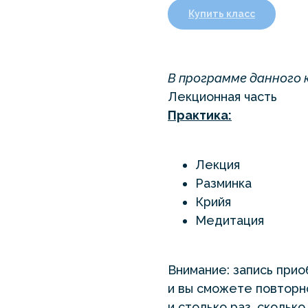
Купить класс
В программе данного 
Лекционная часть
Практика:
Лекция
Разминка
Крийя
Медитация
Внимание: запись прио
и вы сможете повторно
и столько раз, скольк