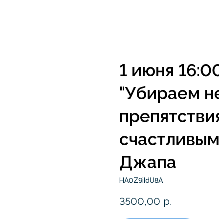
1 июня 16:
"Убираем н
препятствия
счастливым
Джапа
HA0Z9iIdU8A
3500,00
р.