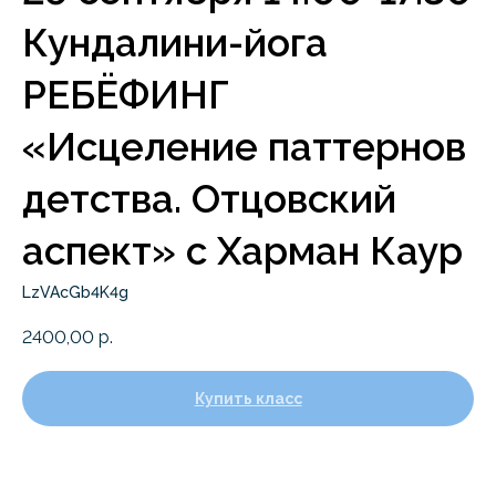
Кундалини-йога
РЕБЁФИНГ
«Исцеление паттернов
детства. Отцовский
аспект» с Харман Каур
LzVAcGb4K4g
2400,00
р.
Купить класс