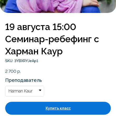
19 августа 15:00
Семинар-ребефинг с
Харман Каур
SKU:
3YBXRYJeAp1
2 700
р.
Преподаватель
Купить класс