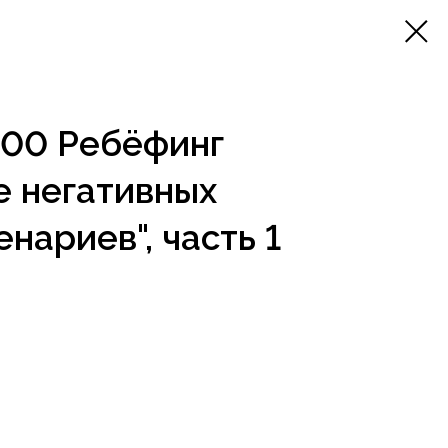
6:00 Ребёфинг
е негативных
нариев", часть 1