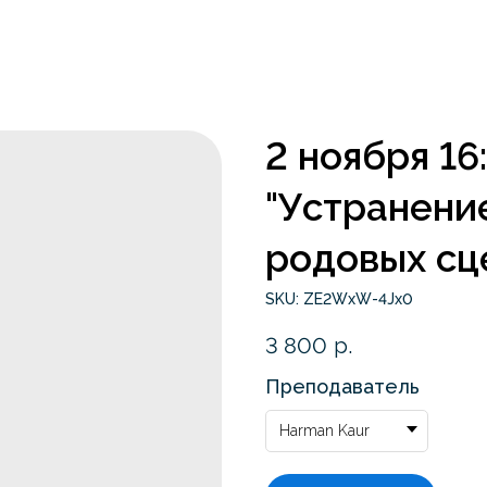
2 ноября 1
"Устранени
родовых сце
SKU:
ZE2WxW-4Jx0
3 800
р.
Преподаватель